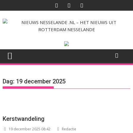
Ga
naar
de
inhoud
Dag:
19 december 2025
Kerstwandeling
19 december 2025 08:42
Redactie