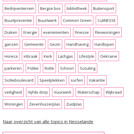
Bedrijventerrein
Bergse bos
bibliotheek
Buitensport
Buurtpreventie
Buurtwerk
Common Green
CuliNESSE
Duiken
Energie
evenementen
Finesse
Flexwoningen
ganzen
Gemeente
Gezin
Handhaving
Hardlopen
Horeca
inbraak
Kerk
Lachgas
Lifestyle
Oekraine
parkeren
Politie
Rotte
Schoon
Scouting
Sicilieboulevard
Speelplekken
surfen
Vakantie
veiligheid
Vijfde dorp
Vuurwerk
Waterschap
Wijkraad
Woningen
Zevenhuizerplas
Zuidplas
Naar overzicht van alle topics in Nesselande