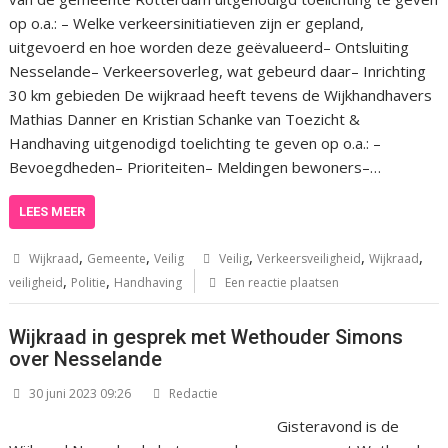
op o.a.: – Welke verkeersinitiatieven zijn er gepland,
uitgevoerd en hoe worden deze geëvalueerd– Ontsluiting
Nesselande– Verkeersoverleg, wat gebeurd daar– Inrichting
30 km gebieden De wijkraad heeft tevens de Wijkhandhavers
Mathias Danner en Kristian Schanke van Toezicht &
Handhaving uitgenodigd toelichting te geven op o.a.: –
Bevoegdheden– Prioriteiten– Meldingen bewoners–…
LEES MEER
,
,
,
,
,
Wijkraad
Gemeente
Veilig
Veilig
Verkeersveiligheid
Wijkraad
,
,
veiligheid
Politie
Handhaving
Een reactie plaatsen
Wijkraad in gesprek met Wethouder Simons
over Nesselande
30 juni 2023 09:26
Redactie
Gisteravond is de