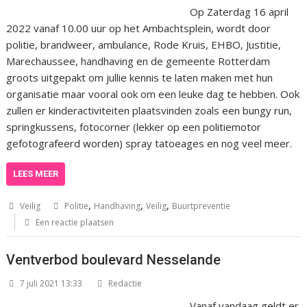
Op Zaterdag 16 april
2022 vanaf 10.00 uur op het Ambachtsplein, wordt door
politie, brandweer, ambulance, Rode Kruis, EHBO, Justitie,
Marechaussee, handhaving en de gemeente Rotterdam
groots uitgepakt om jullie kennis te laten maken met hun
organisatie maar vooral ook om een leuke dag te hebben. Ook
zullen er kinderactiviteiten plaatsvinden zoals een bungy run,
springkussens, fotocorner (lekker op een politiemotor
gefotografeerd worden) spray tatoeages en nog veel meer.
LEES MEER
,
,
,
Veilig
Politie
Handhaving
Veilig
Buurtpreventie
Een reactie plaatsen
Ventverbod boulevard Nesselande
7 juli 2021 13:33
Redactie
Vanaf vandaag geldt er