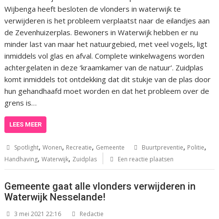
Wijbenga heeft besloten de vlonders in waterwijk te
verwijderen is het probleem verplaatst naar de eilandjes aan
de Zevenhuizerplas. Bewoners in Waterwijk hebben er nu
minder last van maar het natuurgebied, met veel vogels, ligt
inmiddels vol glas en afval. Complete winkelwagens worden
achtergelaten in deze ‘kraamkamer van de natuur’. Zuidplas
komt inmiddels tot ontdekking dat dit stukje van de plas door
hun gehandhaafd moet worden en dat het probleem over de
grens is…
LEES MEER
,
,
,
,
,
Spotlight
Wonen
Recreatie
Gemeente
Buurtpreventie
Politie
,
,
Handhaving
Waterwijk
Zuidplas
Een reactie plaatsen
Gemeente gaat alle vlonders verwijderen in
Waterwijk Nesselande!
3 mei 2021 22:16
Redactie