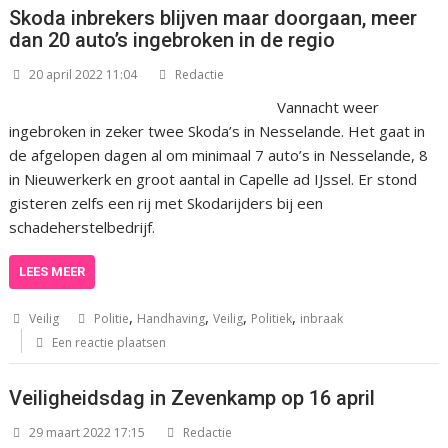
Skoda inbrekers blijven maar doorgaan, meer
dan 20 auto’s ingebroken in de regio
20 april 2022 11:04
Redactie
Vannacht weer
ingebroken in zeker twee Skoda’s in Nesselande. Het gaat in
de afgelopen dagen al om minimaal 7 auto’s in Nesselande, 8
in Nieuwerkerk en groot aantal in Capelle ad IJssel. Er stond
gisteren zelfs een rij met Skodarijders bij een
schadeherstelbedrijf.
LEES MEER
,
,
,
,
Veilig
Politie
Handhaving
Veilig
Politiek
inbraak
Een reactie plaatsen
Veiligheidsdag in Zevenkamp op 16 april
29 maart 2022 17:15
Redactie