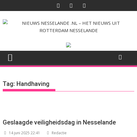
Ga
naar
de
inhoud
Tag:
Handhaving
Geslaagde veiligheidsdag in Nesselande
14 juni 2025 22:41
Redactie