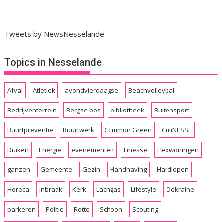
Tweets by NewsNesselande
Topics in Nesselande
Afval
Atletiek
avondvierdaagse
Beachvolleybal
Bedrijventerrein
Bergse bos
bibliotheek
Buitensport
Buurtpreventie
Buurtwerk
Common Green
CuliNESSE
Duiken
Energie
evenementen
Finesse
Flexwoningen
ganzen
Gemeente
Gezin
Handhaving
Hardlopen
Horeca
inbraak
Kerk
Lachgas
Lifestyle
Oekraine
parkeren
Politie
Rotte
Schoon
Scouting