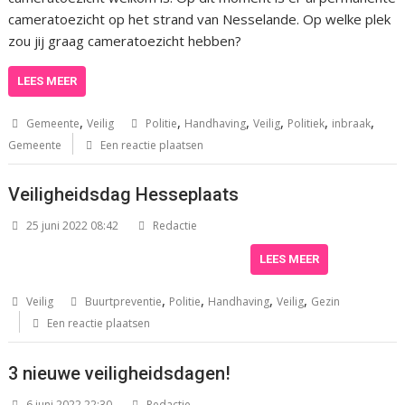
cameratoezicht op het strand van Nesselande. Op welke plek
zou jij graag cameratoezicht hebben?
LEES MEER
,
,
,
,
,
,
Gemeente
Veilig
Politie
Handhaving
Veilig
Politiek
inbraak
Gemeente
Een reactie plaatsen
Veiligheidsdag Hesseplaats
25 juni 2022 08:42
Redactie
LEES MEER
,
,
,
,
Veilig
Buurtpreventie
Politie
Handhaving
Veilig
Gezin
Een reactie plaatsen
3 nieuwe veiligheidsdagen!
6 juni 2022 22:30
Redactie