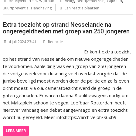
,
,
,
,
Bedrijventerrein
Wijkraad
Veilig
Bedrijventerrein
Wijkraad
,
Buurtpreventie
Handhaving
Een reactie plaatsen
Extra toezicht op strand Nesselande na
ongeregeldheden met groep van 250 jongeren
4 juli 2024 23:41
Redactie
Er komt extra toezicht
op het strand van Nesselande om nieuwe ongeregeldheden
te voorkomen. Aanleiding was een groep van 250 jongeren
die vorige week voor dusdanig veel overlast zorgde dat de
jumbo beveiligd moest worden door de politie en zelfs even
dicht moest. Via o.a. cameratoezicht werd de groep in de
gaten gehouden. Er waren daarna 8 politiewagens nodig om
het Maltaplein schoon te vegen. Leefbaar Rotterdam heeft
hierover vandaag een debat aangevraagd en extra toezicht
wordt nu geregeld. Meer info:https://archive.ph/S6xb9
LEES MEER