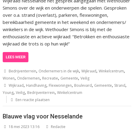
Wijkraad Nesselande het gesprek aangegaan met Wethouder
Simons over de wijk en onderwerpen die spelen. Gesproken
over o.a. strand (overlast), parkeren, flexwoningen,
bereikbaarheid gemeente in het weekend en ondernemers/
winkeliers in de wijk. Wethouder Simons is blij met de
enthousiaste en actieve wijkraad: “Betrokken en enthousiaste
wijkraad die trots is op hun wijk!”
LEES MEER
,
,
,
,
Bedrijventerrein
Ondernemers in de wijk
Wijkraad
Winkelcentrum
,
,
,
,
Wonen
Ondernemen
Recreatie
Gemeente
Veilig
,
,
,
,
,
,
Wijkraad
Handhaving
Flexwoningen
Boulevard
Gemeente
Strand
,
,
,
Young
Veilig
Bedrijventerrein
Winkelcentrum
Een reactie plaatsen
Blauwe vlag voor Nesselande
18 mei 2023 13:16
Redactie