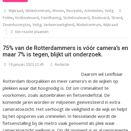
,
,
,
,
,
Wijkraad
Winkelcentrum
Wonen
Recreatie
Activiteiten
Veilig
,
,
,
,
,
,
Politie
Kosboulevard
Handhaving
Sicilieboulevard
Boulevard
Strand
,
,
,
,
Zevenhuizerplas
Veilig
Verkeersveiligheid
Winkelcentrum
Wijkraad
Een reactie plaatsen
75% van de Rotterdammers is vóór camera’s en
maar 7% is tegen, blijkt uit onderzoek.
19 januari 2023 22:45
Redactie
Daarom wil Leefbaar
Rotterdam doorpakken en meer camera’s in de wijken op
plekken waar dat hoognodig is. Dit om criminaliteit te
voorkomen, zoals autoinbraken en fietsendiefstal. De
komende jaren worden er miljoenen geinvesteerd in extra
cameratoezicht. Het verhoogt de veiligheid in de wijk en helpt
bij het opsporen van criminelen. In Nesselande wordt de
fietsenstalling bij de metro vaak genoemd als plek waar
cameratoezicht welkom is. Op dit moment is er al permanente