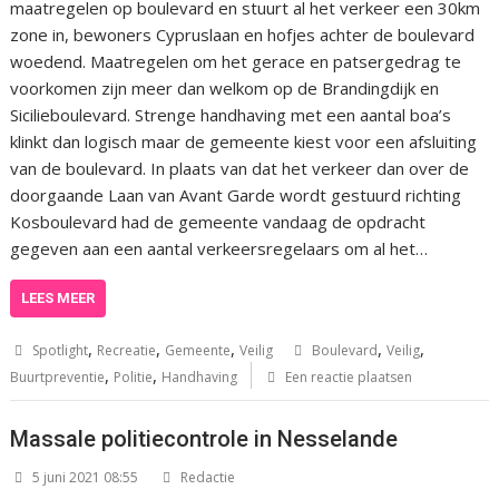
maatregelen op boulevard en stuurt al het verkeer een 30km
zone in, bewoners Cypruslaan en hofjes achter de boulevard
woedend. Maatregelen om het gerace en patsergedrag te
voorkomen zijn meer dan welkom op de Brandingdijk en
Sicilieboulevard. Strenge handhaving met een aantal boa’s
klinkt dan logisch maar de gemeente kiest voor een afsluiting
van de boulevard. In plaats van dat het verkeer dan over de
doorgaande Laan van Avant Garde wordt gestuurd richting
Kosboulevard had de gemeente vandaag de opdracht
gegeven aan een aantal verkeersregelaars om al het…
LEES MEER
,
,
,
,
,
Spotlight
Recreatie
Gemeente
Veilig
Boulevard
Veilig
,
,
Buurtpreventie
Politie
Handhaving
Een reactie plaatsen
Massale politiecontrole in Nesselande
5 juni 2021 08:55
Redactie