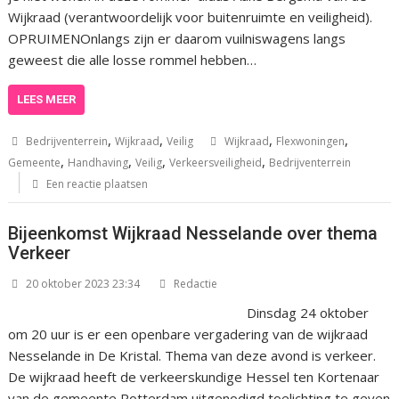
Wijkraad (verantwoordelijk voor buitenruimte en veiligheid).
OPRUIMENOnlangs zijn er daarom vuilniswagens langs
geweest die alle losse rommel hebben…
LEES MEER
,
,
,
,
Bedrijventerrein
Wijkraad
Veilig
Wijkraad
Flexwoningen
,
,
,
,
Gemeente
Handhaving
Veilig
Verkeersveiligheid
Bedrijventerrein
Een reactie plaatsen
Bijeenkomst Wijkraad Nesselande over thema
Verkeer
20 oktober 2023 23:34
Redactie
Dinsdag 24 oktober
om 20 uur is er een openbare vergadering van de wijkraad
Nesselande in De Kristal. Thema van deze avond is verkeer.
De wijkraad heeft de verkeerskundige Hessel ten Kortenaar
van de gemeente Rotterdam uitgenodigd toelichting te geven