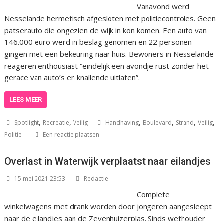
Vanavond werd
Nesselande hermetisch afgesloten met politiecontroles. Geen
patserauto die ongezien de wijk in kon komen. Een auto van
146.000 euro werd in beslag genomen en 22 personen
gingen met een bekeuring naar huis. Bewoners in Nesselande
reageren enthousiast “eindelijk een avondje rust zonder het
gerace van auto’s en knallende uitlaten”.
LEES MEER
,
,
,
,
,
,
Spotlight
Recreatie
Veilig
Handhaving
Boulevard
Strand
Veilig
Politie
Een reactie plaatsen
Overlast in Waterwijk verplaatst naar eilandjes
15 mei 2021 23:53
Redactie
Complete
winkelwagens met drank worden door jongeren aangesleept
naar de eilandjes aan de Zevenhuizerplas. Sinds wethouder