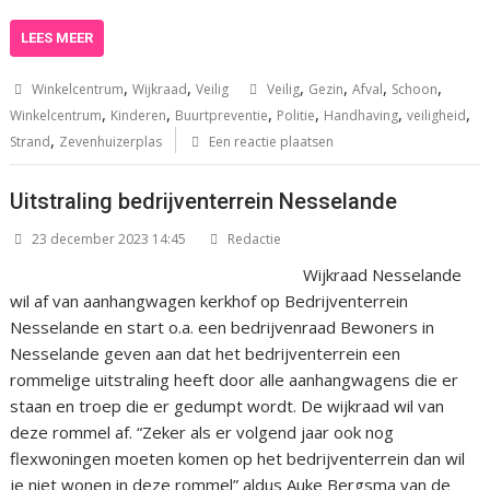
LEES MEER
,
,
,
,
,
,
Winkelcentrum
Wijkraad
Veilig
Veilig
Gezin
Afval
Schoon
,
,
,
,
,
,
Winkelcentrum
Kinderen
Buurtpreventie
Politie
Handhaving
veiligheid
,
Strand
Zevenhuizerplas
Een reactie plaatsen
Uitstraling bedrijventerrein Nesselande
23 december 2023 14:45
Redactie
Wijkraad Nesselande
wil af van aanhangwagen kerkhof op Bedrijventerrein
Nesselande en start o.a. een bedrijvenraad Bewoners in
Nesselande geven aan dat het bedrijventerrein een
rommelige uitstraling heeft door alle aanhangwagens die er
staan en troep die er gedumpt wordt. De wijkraad wil van
deze rommel af. “Zeker als er volgend jaar ook nog
flexwoningen moeten komen op het bedrijventerrein dan wil
je niet wonen in deze rommel” aldus Auke Bergsma van de