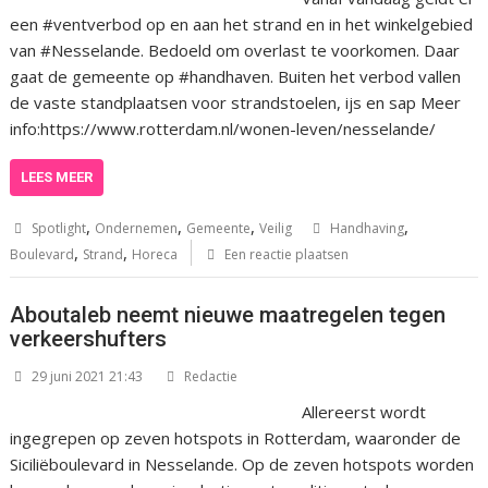
een #ventverbod op en aan het strand en in het winkelgebied
van #Nesselande. Bedoeld om overlast te voorkomen. Daar
gaat de gemeente op #handhaven. Buiten het verbod vallen
de vaste standplaatsen voor strandstoelen, ijs en sap Meer
info:https://www.rotterdam.nl/wonen-leven/nesselande/
LEES MEER
,
,
,
,
Spotlight
Ondernemen
Gemeente
Veilig
Handhaving
,
,
Boulevard
Strand
Horeca
Een reactie plaatsen
Aboutaleb neemt nieuwe maatregelen tegen
verkeershufters
29 juni 2021 21:43
Redactie
Allereerst wordt
ingegrepen op zeven hotspots in Rotterdam, waaronder de
Siciliëboulevard in Nesselande. Op de zeven hotspots worden