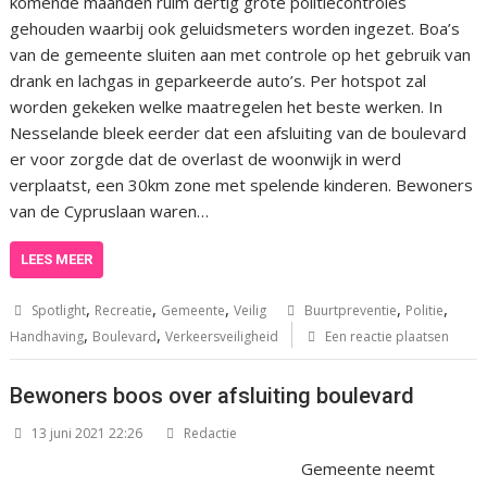
komende maanden ruim dertig grote politiecontroles
gehouden waarbij ook geluidsmeters worden ingezet. Boa’s
van de gemeente sluiten aan met controle op het gebruik van
drank en lachgas in geparkeerde auto’s. Per hotspot zal
worden gekeken welke maatregelen het beste werken. In
Nesselande bleek eerder dat een afsluiting van de boulevard
er voor zorgde dat de overlast de woonwijk in werd
verplaatst, een 30km zone met spelende kinderen. Bewoners
van de Cypruslaan waren…
LEES MEER
,
,
,
,
,
Spotlight
Recreatie
Gemeente
Veilig
Buurtpreventie
Politie
,
,
Handhaving
Boulevard
Verkeersveiligheid
Een reactie plaatsen
Bewoners boos over afsluiting boulevard
13 juni 2021 22:26
Redactie
Gemeente neemt