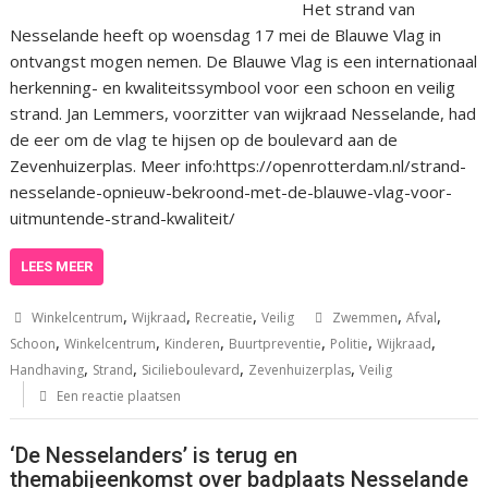
Het strand van
Nesselande heeft op woensdag 17 mei de Blauwe Vlag in
ontvangst mogen nemen. De Blauwe Vlag is een internationaal
herkenning- en kwaliteitssymbool voor een schoon en veilig
strand. Jan Lemmers, voorzitter van wijkraad Nesselande, had
de eer om de vlag te hijsen op de boulevard aan de
Zevenhuizerplas. Meer info:https://openrotterdam.nl/strand-
nesselande-opnieuw-bekroond-met-de-blauwe-vlag-voor-
uitmuntende-strand-kwaliteit/
LEES MEER
,
,
,
,
,
Winkelcentrum
Wijkraad
Recreatie
Veilig
Zwemmen
Afval
,
,
,
,
,
,
Schoon
Winkelcentrum
Kinderen
Buurtpreventie
Politie
Wijkraad
,
,
,
,
Handhaving
Strand
Sicilieboulevard
Zevenhuizerplas
Veilig
Een reactie plaatsen
‘De Nesselanders’ is terug en
themabijeenkomst over badplaats Nesselande