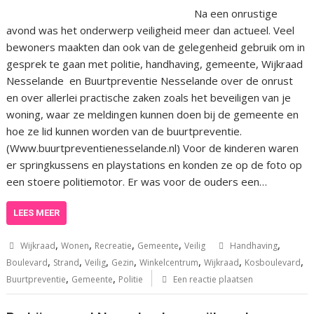
Na een onrustige
avond was het onderwerp veiligheid meer dan actueel. Veel
bewoners maakten dan ook van de gelegenheid gebruik om in
gesprek te gaan met politie, handhaving, gemeente, Wijkraad
Nesselande en Buurtpreventie Nesselande over de onrust
en over allerlei practische zaken zoals het beveiligen van je
woning, waar ze meldingen kunnen doen bij de gemeente en
hoe ze lid kunnen worden van de buurtpreventie.
(Www.buurtpreventienesselande.nl) Voor de kinderen waren
er springkussens en playstations en konden ze op de foto op
een stoere politiemotor. Er was voor de ouders een…
LEES MEER
,
,
,
,
,
Wijkraad
Wonen
Recreatie
Gemeente
Veilig
Handhaving
,
,
,
,
,
,
,
Boulevard
Strand
Veilig
Gezin
Winkelcentrum
Wijkraad
Kosboulevard
,
,
Buurtpreventie
Gemeente
Politie
Een reactie plaatsen