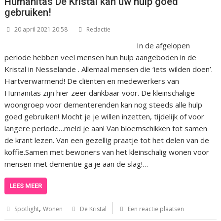
Humanitas De Kristal kan uw hulp goed
gebruiken!
20 april 2021 20:58
Redactie
In de afgelopen
periode hebben veel mensen hun hulp aangeboden in de
Kristal in Nesselande . Allemaal mensen die ‘iets wilden doen’.
Hartverwarmend! De cliënten en medewerkers van
Humanitas zijn hier zeer dankbaar voor. De kleinschalige
woongroep voor dementerenden kan nog steeds alle hulp
goed gebruiken! Mocht je je willen inzetten, tijdelijk of voor
langere periode…meld je aan! Van bloemschikken tot samen
de krant lezen. Van een gezellig praatje tot het delen van de
koffie.Samen met bewoners van het kleinschalig wonen voor
mensen met dementie ga je aan de slag!…
LEES MEER
,
Spotlight
Wonen
De Kristal
Een reactie plaatsen