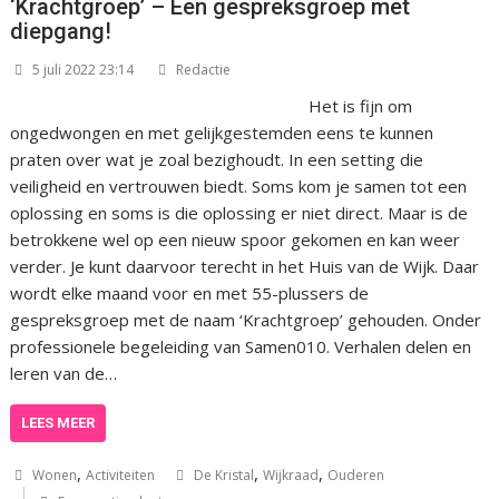
‘Krachtgroep’ – Een gespreksgroep met
diepgang!
5 juli 2022 23:14
Redactie
Het is fijn om
ongedwongen en met gelijkgestemden eens te kunnen
praten over wat je zoal bezighoudt. In een setting die
veiligheid en vertrouwen biedt. Soms kom je samen tot een
oplossing en soms is die oplossing er niet direct. Maar is de
betrokkene wel op een nieuw spoor gekomen en kan weer
verder. Je kunt daarvoor terecht in het Huis van de Wijk. Daar
wordt elke maand voor en met 55-plussers de
gespreksgroep met de naam ‘Krachtgroep’ gehouden. Onder
professionele begeleiding van Samen010. Verhalen delen en
leren van de…
LEES MEER
,
,
,
Wonen
Activiteiten
De Kristal
Wijkraad
Ouderen