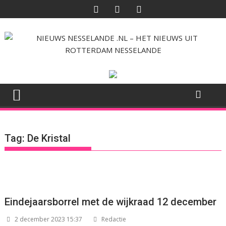
Ga
naar
de
inhoud
Tag:
De Kristal
Eindejaarsborrel met de wijkraad 12 december
2 december 2023 15:37
Redactie