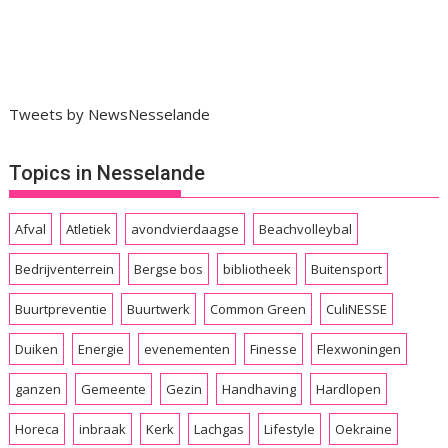
Tweets by NewsNesselande
Topics in Nesselande
Afval
Atletiek
avondvierdaagse
Beachvolleybal
Bedrijventerrein
Bergse bos
bibliotheek
Buitensport
Buurtpreventie
Buurtwerk
Common Green
CuliNESSE
Duiken
Energie
evenementen
Finesse
Flexwoningen
ganzen
Gemeente
Gezin
Handhaving
Hardlopen
Horeca
inbraak
Kerk
Lachgas
Lifestyle
Oekraine