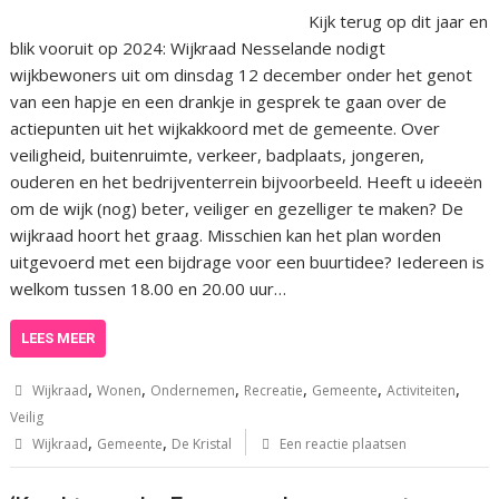
Kijk terug op dit jaar en
blik vooruit op 2024: Wijkraad Nesselande nodigt
wijkbewoners uit om dinsdag 12 december onder het genot
van een hapje en een drankje in gesprek te gaan over de
actiepunten uit het wijkakkoord met de gemeente. Over
veiligheid, buitenruimte, verkeer, badplaats, jongeren,
ouderen en het bedrijventerrein bijvoorbeeld. Heeft u ideeën
om de wijk (nog) beter, veiliger en gezelliger te maken? De
wijkraad hoort het graag. Misschien kan het plan worden
uitgevoerd met een bijdrage voor een buurtidee? Iedereen is
welkom tussen 18.00 en 20.00 uur…
LEES MEER
,
,
,
,
,
,
Wijkraad
Wonen
Ondernemen
Recreatie
Gemeente
Activiteiten
Veilig
,
,
Wijkraad
Gemeente
De Kristal
Een reactie plaatsen