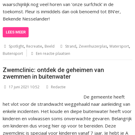
waarschijnlijk nog veel horen van ‘onze surfchick’ in de
toekomst. Fleur is inmiddels dan ook benoemd tot BN’er,
Bekende Nesselander!
LEES MEER
,
,
,
,
,
Spotlight
Recreatie
Beeld
Strand
Zevenhuizerplas
Watersport
Buitensport
Een reactie plaatsen
Zwemclinic: ontdek de geheimen van
zwemmen in buitenwater
17 juni 2021 10:52
Redactie
De gemeente heeft
het vlot voor de strandwacht weggehaald naar aanleiding van
enkele incidenten. Het koude en diepe buitenwater heeft voor
kinderen en volwassen soms onverwachte gevaren. Belangrijk
om kinderen dus vroeg hier op voor te bereiden. Deze
zwemclinic is speciaal voor kinderen vanaf 7 jaar. Je hebt je A