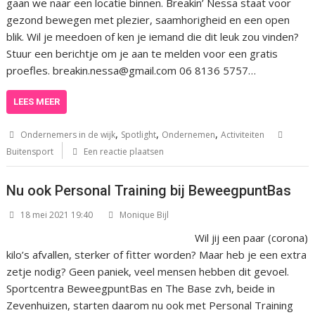
gaan we naar een locatie binnen. Breakin’ Nessa staat voor
gezond bewegen met plezier, saamhorigheid en een open
blik. Wil je meedoen of ken je iemand die dit leuk zou vinden?
Stuur een berichtje om je aan te melden voor een gratis
proefles. breakin.nessa@gmail.com 06 8136 5757…
LEES MEER
,
,
,
Ondernemers in de wijk
Spotlight
Ondernemen
Activiteiten
Buitensport
Een reactie plaatsen
Nu ook Personal Training bij BeweegpuntBas
18 mei 2021 19:40
Monique Bijl
Wil jij een paar (corona)
kilo’s afvallen, sterker of fitter worden? Maar heb je een extra
zetje nodig? Geen paniek, veel mensen hebben dit gevoel.
Sportcentra BeweegpuntBas en The Base zvh, beide in
Zevenhuizen, starten daarom nu ook met Personal Training