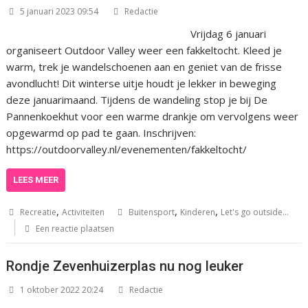
5 januari 2023 09:54
Redactie
Vrijdag 6 januari
organiseert Outdoor Valley weer een fakkeltocht. Kleed je
warm, trek je wandelschoenen aan en geniet van de frisse
avondlucht! Dit winterse uitje houdt je lekker in beweging
deze januarimaand. Tijdens de wandeling stop je bij De
Pannenkoekhut voor een warme drankje om vervolgens weer
opgewarmd op pad te gaan. Inschrijven:
https://outdoorvalley.nl/evenementen/fakkeltocht/
LEES MEER
,
,
,
Recreatie
Activiteiten
Buitensport
Kinderen
Let's go outside...
Een reactie plaatsen
Rondje Zevenhuizerplas nu nog leuker
1 oktober 2022 20:24
Redactie