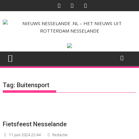
Ga
naar
de
inhoud
Tag:
Buitensport
Fietsfeest Nesselande
11 juni 2024 22:44
Redactie