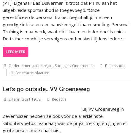
(PT). Eigenaar Bas Duiverman is trots dat PT nu aan het
uitgebreide sportaanbod is toegevoegd. “Onze
gecertificeerde personal trainer begint altijd met een
grondige intake en een nauwkeurige lichaamsmeting. Personal
Training is maatwerk, want elk lichaam en ieder doel is uniek.
De trainer coacht je vervolgens enthousiast tijdens iedere…
LEES MEER
,
,
Ondernemers uit de regio
Spotlight
Ondernemen
Buitensport
Een reactie plaatsen
Let’s go outside…VV Groeneweg
24 april 2021 19:58
Redactie
Bij VV Groeneweg in
Zevenhuizen hebben ze ook voor de allerkleinste
kaboutervoetbal. Vandaag was de prijsuitreiking en gingen er
grote bekers mee naar huis.