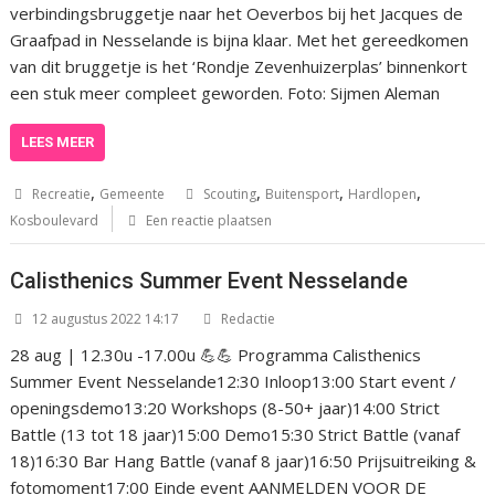
verbindingsbruggetje naar het Oeverbos bij het Jacques de
Graafpad in Nesselande is bijna klaar. Met het gereedkomen
van dit bruggetje is het ‘Rondje Zevenhuizerplas’ binnenkort
een stuk meer compleet geworden. Foto: Sijmen Aleman
LEES MEER
,
,
,
,
Recreatie
Gemeente
Scouting
Buitensport
Hardlopen
Kosboulevard
Een reactie plaatsen
Calisthenics Summer Event Nesselande
12 augustus 2022 14:17
Redactie
28 aug | 12.30u -17.00u 💪💪 Programma Calisthenics
Summer Event Nesselande12:30 Inloop13:00 Start event /
openingsdemo13:20 Workshops (8-50+ jaar)14:00 Strict
Battle (13 tot 18 jaar)15:00 Demo15:30 Strict Battle (vanaf
18)16:30 Bar Hang Battle (vanaf 8 jaar)16:50 Prijsuitreiking &
fotomoment17:00 Einde event AANMELDEN VOOR DE