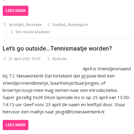
LEES MEER
,
,
Spotlight
Recreatie
Voetbal
Buitensport
Een reactie plaatsen
Let’s go outside…Tennismaatje worden?
21 april 2021 15:31
Redactie
April is Vriendjesmaand
bij T.C Nieuwerkerk! Dat betekent dat jij/jouw kind een
vriendje/vriendinnetje, buurmeisje/buurjongen, of
broertje/zusje mee mag nemen naar een introductieles.
Super gezellig toch! Deze speciale les is op 25 april van 13.00-
14.15 uur Geef voor 23 april de naam en leeftijd door. Stuur
hiervoor een mailtje naar jeugd@tcnieuwerkerk.nl
LEES MEER