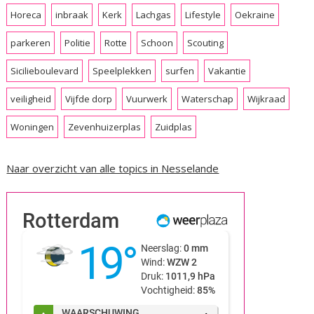
Horeca
inbraak
Kerk
Lachgas
Lifestyle
Oekraine
parkeren
Politie
Rotte
Schoon
Scouting
Sicilieboulevard
Speelplekken
surfen
Vakantie
veiligheid
Vijfde dorp
Vuurwerk
Waterschap
Wijkraad
Woningen
Zevenhuizerplas
Zuidplas
Naar overzicht van alle topics in Nesselande