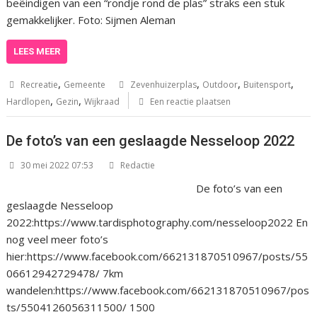
beëindigen van een “rondje rond de plas” straks een stuk
gemakkelijker. Foto: Sijmen Aleman
LEES MEER
,
,
,
,
Recreatie
Gemeente
Zevenhuizerplas
Outdoor
Buitensport
,
,
Hardlopen
Gezin
Wijkraad
Een reactie plaatsen
De foto’s van een geslaagde Nesseloop 2022
30 mei 2022 07:53
Redactie
De foto’s van een
geslaagde Nesseloop
2022:https://www.tardisphotography.com/nesseloop2022 En
nog veel meer foto’s
hier:https://www.facebook.com/662131870510967/posts/55
06612942729478/ 7km
wandelen:https://www.facebook.com/662131870510967/pos
ts/5504126056311500/ 1500