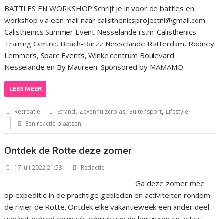
BATTLES EN WORKSHOP:Schrijf je in voor de battles en
workshop via een mail naar calisthenicsprojectnl@gmail.com.
Calisthenics Summer Event Nesselande i.s.m. Calisthenics
Training Centre, Beach-Barzz Nesselande Rotterdam, Rodney
Lemmers, Sparc Events, Winkelcentrum Boulevard
Nesselande en By Maureen. Sponsored by MAMAMO.
LEES MEER
,
,
,
Recreatie
Strand
Zevenhuizerplas
Buitensport
Lifestyle
Een reactie plaatsen
Ontdek de Rotte deze zomer
17 juli 2022 21:53
Redactie
Ga deze zomer mee
op expeditie in de prachtige gebieden en activiteiten rondom
de rivier de Rotte. Ontdek elke vakantieweek een ander deel
van het gebied en maak gebruik van de kortingen en acties.