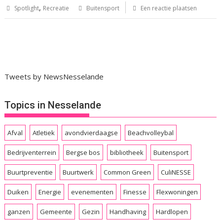
,
Spotlight
Recreatie
Buitensport
Een reactie plaatsen
Tweets by NewsNesselande
Topics in Nesselande
Afval
Atletiek
avondvierdaagse
Beachvolleybal
Bedrijventerrein
Bergse bos
bibliotheek
Buitensport
Buurtpreventie
Buurtwerk
Common Green
CuliNESSE
Duiken
Energie
evenementen
Finesse
Flexwoningen
ganzen
Gemeente
Gezin
Handhaving
Hardlopen