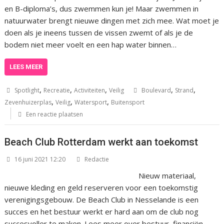
en B-diploma’s, dus zwemmen kun je! Maar zwemmen in
natuurwater brengt nieuwe dingen met zich mee. Wat moet je
doen als je ineens tussen de vissen zwemt of als je de
bodem niet meer voelt en een hap water binnen…
LEES MEER
,
,
,
,
,
Spotlight
Recreatie
Activiteiten
Veilig
Boulevard
Strand
,
,
,
Zevenhuizerplas
Veilig
Watersport
Buitensport
Een reactie plaatsen
Beach Club Rotterdam werkt aan toekomst
16 juni 2021 12:20
Redactie
Nieuw materiaal,
nieuwe kleding en geld reserveren voor een toekomstig
verenigingsgebouw. De Beach Club in Nesselande is een
succes en het bestuur werkt er hard aan om de club nog
succesvoller te maken. Lees meer over bestuur, financiën,