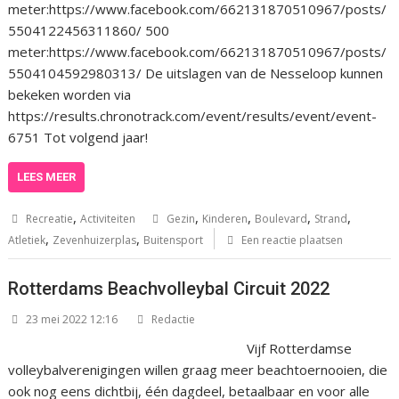
meter:https://www.facebook.com/662131870510967/posts/
5504122456311860/ 500
meter:https://www.facebook.com/662131870510967/posts/
5504104592980313/ De uitslagen van de Nesseloop kunnen
bekeken worden via
https://results.chronotrack.com/event/results/event/event-
6751 Tot volgend jaar!
LEES MEER
,
,
,
,
,
Recreatie
Activiteiten
Gezin
Kinderen
Boulevard
Strand
,
,
Atletiek
Zevenhuizerplas
Buitensport
Een reactie plaatsen
Rotterdams Beachvolleybal Circuit 2022
23 mei 2022 12:16
Redactie
Vijf Rotterdamse
volleybalverenigingen willen graag meer beachtoernooien, die
ook nog eens dichtbij, één dagdeel, betaalbaar en voor alle