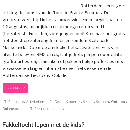
Rotterdam kleurt geel
richting de komst van de Tour de France Femmes. De
grootste wedstrijd in het vrouwenwielrennen begint pas op
12 augustus, maar jij kan nu al meegenieten van dit
(fiets)feest! Fiets, fun, voor jong en oud! Kom naar het gratis
fietsfeest op zaterdag 6 juli bij en rondom Skatepark
Nesselande. Doe mee aan leuke fietsactiviteiten. Er is van
alles te beleven: BMX clinics, laat je fiets pimpen door echte
graffiti-artiesten, schminken of pak een bakje poffertjes mee.
Volwassenen krijgen informatie over fietslessen en de
Rotterdamse Fietsbank. Ook de…
LEES MEER
,
,
,
,
,
,
Recreatie
Activiteiten
Gezin
Kinderen
Strand
Scholen
Outdoor
Buitensport
Een reactie plaatsen
Fakkeltocht lopen met de kids?