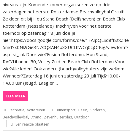
niveaus zijn. Komende zomer organiseren ze op drie
zaterdagen het eerste Rotterdamse Beachvolleybal Circuit!
Ze doen dit bij Hou Stand Beach (Delfshaven) en Beach Club
Rotterdam (Nesselande). Inschrijven voor het eerste
toernooi op zaterdag 18 juni doe je
hier:https://docs.google.com/forms/d/e/1FAIpQLSd8fI8tkZ4e
5mdYx0Nk9Ge3N7CQ3AN4b3XUCLhWCq0cjOfKig/viewform?
usp=sf_link Door wie?Fusion Rotterdam, Hou Stand,
RVC/Libanon ’50, Volley Zuid en Beach Club Rotterdam Voor
wie?Alle leden! Ook andere (beach)volleyballers zijn welkom
Wanneer?Zaterdag 18 juni en zaterdag 23 juli Tijd?10.00-
14.00 uur (Jeugd, Laag en…
LEES MEER
,
,
,
,
Recreatie
Activiteiten
Buitensport
Gezin
Kinderen
,
,
,
Beachvolleybal
Strand
Zevenhuizerplas
Outdoor
Een reactie plaatsen