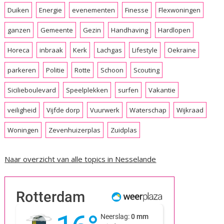
Duiken
Energie
evenementen
Finesse
Flexwoningen
ganzen
Gemeente
Gezin
Handhaving
Hardlopen
Horeca
inbraak
Kerk
Lachgas
Lifestyle
Oekraine
parkeren
Politie
Rotte
Schoon
Scouting
Sicilieboulevard
Speelplekken
surfen
Vakantie
veiligheid
Vijfde dorp
Vuurwerk
Waterschap
Wijkraad
Woningen
Zevenhuizerplas
Zuidplas
Naar overzicht van alle topics in Nesselande