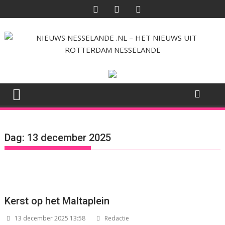
Ga
naar
de
inhoud
Dag:
13 december 2025
Kerst op het Maltaplein
13 december 2025 13:58
Redactie