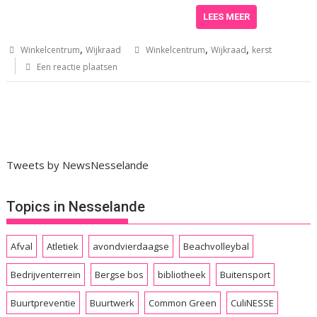
LEES MEER
,
,
,
Winkelcentrum
Wijkraad
Winkelcentrum
Wijkraad
kerst
Een reactie plaatsen
Tweets by NewsNesselande
Topics in Nesselande
Afval
Atletiek
avondvierdaagse
Beachvolleybal
Bedrijventerrein
Bergse bos
bibliotheek
Buitensport
Buurtpreventie
Buurtwerk
Common Green
CuliNESSE