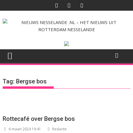
Ga
naar
de
inhoud
Tag:
Bergse bos
Rottecafé over Bergse bos
6 maart 2024 19:41
Redactie