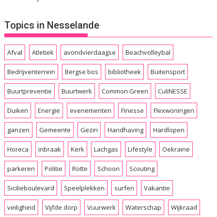
Topics in Nesselande
Afval
Atletiek
avondvierdaagse
Beachvolleybal
Bedrijventerrein
Bergse bos
bibliotheek
Buitensport
Buurtpreventie
Buurtwerk
Common Green
CuliNESSE
Duiken
Energie
evenementen
Finesse
Flexwoningen
ganzen
Gemeente
Gezin
Handhaving
Hardlopen
Horeca
inbraak
Kerk
Lachgas
Lifestyle
Oekraine
parkeren
Politie
Rotte
Schoon
Scouting
Sicilieboulevard
Speelplekken
surfen
Vakantie
veiligheid
Vijfde dorp
Vuurwerk
Waterschap
Wijkraad