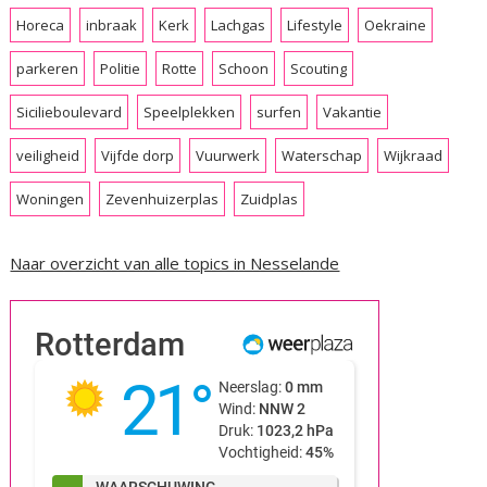
Horeca
inbraak
Kerk
Lachgas
Lifestyle
Oekraine
parkeren
Politie
Rotte
Schoon
Scouting
Sicilieboulevard
Speelplekken
surfen
Vakantie
veiligheid
Vijfde dorp
Vuurwerk
Waterschap
Wijkraad
Woningen
Zevenhuizerplas
Zuidplas
Naar overzicht van alle topics in Nesselande