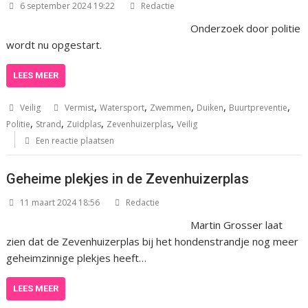
6 september 2024 19:22
Redactie
Onderzoek door politie
wordt nu opgestart.
LEES MEER
,
,
,
,
,
Veilig
Vermist
Watersport
Zwemmen
Duiken
Buurtpreventie
,
,
,
,
Politie
Strand
Zuidplas
Zevenhuizerplas
Veilig
Een reactie plaatsen
Geheime plekjes in de Zevenhuizerplas
11 maart 2024 18:56
Redactie
Martin Grosser laat
zien dat de Zevenhuizerplas bij het hondenstrandje nog meer
geheimzinnige plekjes heeft…
LEES MEER