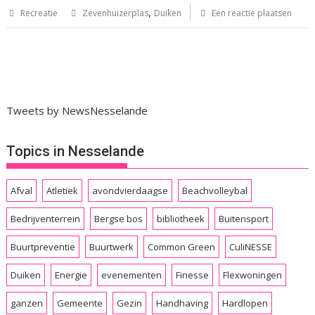
,
Recreatie
Zevenhuizerplas
Duiken
Een reactie plaatsen
Tweets by NewsNesselande
Topics in Nesselande
Afval
Atletiek
avondvierdaagse
Beachvolleybal
Bedrijventerrein
Bergse bos
bibliotheek
Buitensport
Buurtpreventie
Buurtwerk
Common Green
CuliNESSE
Duiken
Energie
evenementen
Finesse
Flexwoningen
ganzen
Gemeente
Gezin
Handhaving
Hardlopen