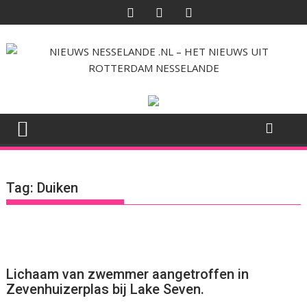
Ga
naar
de
inhoud
Tag:
Duiken
Lichaam van zwemmer aangetroffen in
Zevenhuizerplas bij Lake Seven.