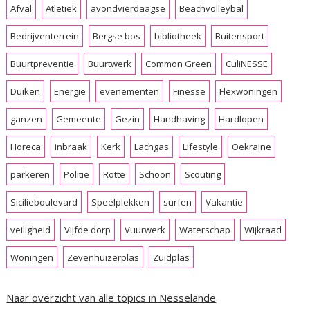
Afval
Atletiek
avondvierdaagse
Beachvolleybal
Bedrijventerrein
Bergse bos
bibliotheek
Buitensport
Buurtpreventie
Buurtwerk
Common Green
CuliNESSE
Duiken
Energie
evenementen
Finesse
Flexwoningen
ganzen
Gemeente
Gezin
Handhaving
Hardlopen
Horeca
inbraak
Kerk
Lachgas
Lifestyle
Oekraine
parkeren
Politie
Rotte
Schoon
Scouting
Sicilieboulevard
Speelplekken
surfen
Vakantie
veiligheid
Vijfde dorp
Vuurwerk
Waterschap
Wijkraad
Woningen
Zevenhuizerplas
Zuidplas
Naar overzicht van alle topics in Nesselande