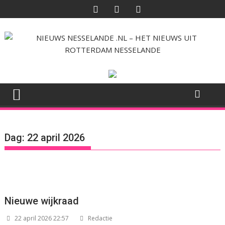
Ga
naar
de
inhoud
Dag:
22 april 2026
Nieuwe wijkraad
22 april 2026 22:57
Redactie