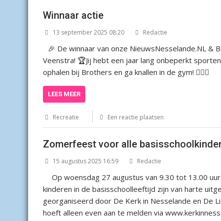
Winnaar actie
13 september 2025 08:20
Redactie
🎉 De winnaar van onze NieuwsNesselande.NL & Bro
Veenstra! 🏆Jij hebt een jaar lang onbeperkt sporte
ophalen bij Brothers en ga knallen in de gym! 🏋️‍♂️✨
LEES MEER
Recreatie
Een reactie plaatsen
Zomerfeest voor alle basisschoolkinde
15 augustus 2025 16:59
Redactie
Op woensdag 27 augustus van 9.30 tot 13.00 uur is
kinderen in de basisschoolleeftijd zijn van harte uit
georganiseerd door De Kerk in Nesselande en De Lich
hoeft alleen even aan te melden via www.kerkinne