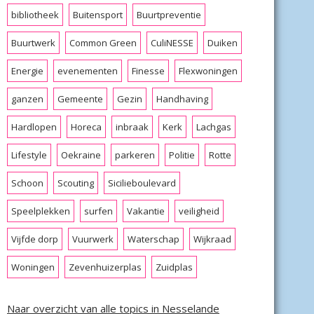
bibliotheek
Buitensport
Buurtpreventie
Buurtwerk
Common Green
CuliNESSE
Duiken
Energie
evenementen
Finesse
Flexwoningen
ganzen
Gemeente
Gezin
Handhaving
Hardlopen
Horeca
inbraak
Kerk
Lachgas
Lifestyle
Oekraine
parkeren
Politie
Rotte
Schoon
Scouting
Sicilieboulevard
Speelplekken
surfen
Vakantie
veiligheid
Vijfde dorp
Vuurwerk
Waterschap
Wijkraad
Woningen
Zevenhuizerplas
Zuidplas
Naar overzicht van alle topics in Nesselande