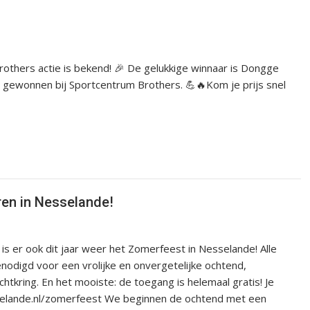
thers actie is bekend! 🎉 De gelukkige winnaar is Dongge
n gewonnen bij Sportcentrum Brothers. 💪🔥Kom je prijs snel
ren in Nesselande!
 er ook dit jaar weer het Zomerfeest in Nesselande! Alle
genodigd voor een vrolijke en onvergetelijke ochtend,
tkring. En het mooiste: de toegang is helemaal gratis! Je
sselande.nl/zomerfeest We beginnen de ochtend met een