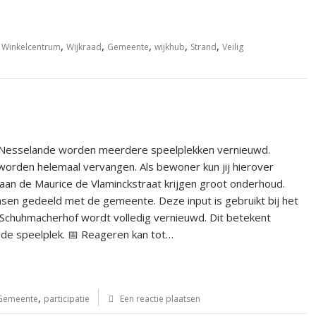
,
,
,
,
,
Winkelcentrum
Wijkraad
Gemeente
wijkhub
Strand
Veilig
𝐞𝐥𝐚𝐧𝐝𝐞 🛝 In Nesselande worden meerdere speelplekken vernieuwd.
orden helemaal vervangen. Als bewoner kun jij hierover
aan de Maurice de Vlaminckstraat krijgen groot onderhoud.
sen gedeeld met de gemeente. Deze input is gebruikt bij het
Schuhmacherhof wordt volledig vernieuwd. Dit betekent
 de speelplek. 📅 Reageren kan tot…
,
Gemeente
participatie
Een reactie plaatsen