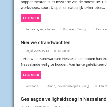
poppentheater: “Het mysterie van de moestuin!” Daarna
workshops, sport & spel, en natuurlijk lekker eten…
LEES MEER
,
,
Recreatie
Activiteiten
Kinderen
Young
Een rea
Nieuwe strandwachten
26 juli 2025 19:13
Redactie
Nieuwe strandwachten Nesselande hebben hun ex
Nesselande veilig te houden. Van harte gefeliciteerd
LEES MEER
,
,
Recreatie
Strand
Zevenhuizerplas
Veilig
Een r
Geslaagde veiligheidsdag in Nesseland