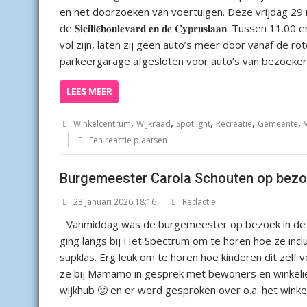
en het doorzoeken van voertuigen. Deze vrijdag 29
de 𝐒𝐢𝐜𝐢𝐥𝐢𝐞̈𝐛𝐨𝐮𝐥𝐞𝐯𝐚𝐫𝐝 𝐞𝐧 𝐝𝐞 𝐂𝐲𝐩𝐫𝐮𝐬𝐥𝐚𝐚𝐧.
vol zijn, laten zij geen auto’s meer door vanaf de r
parkeergarage afgesloten voor auto’s van bezoeker
LEES MEER
,
,
,
,
,
Winkelcentrum
Wijkraad
Spotlight
Recreatie
Gemeente
V
Een reactie plaatsen
Burgemeester Carola Schouten op bezo
23 januari 2026 18:16
Redactie
Vanmiddag was de burgemeester op bezoek in de w
ging langs bij Het Spectrum om te horen hoe ze inc
supklas. Erg leuk om te horen hoe kinderen dit zelf
ze bij Mamamo in gesprek met bewoners en winkeliers
wijkhub 🙂 en er werd gesproken over o.a. het wink