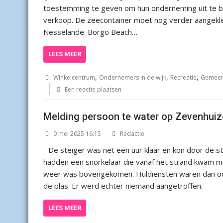
toestemming te geven om hun onderneming uit te br
verkoop. De zeecontainer moet nog verder aangekle
Nesselande. Borgo Beach…
LEES MEER
,
,
,
Winkelcentrum
Ondernemers in de wijk
Recreatie
Gemeen
Een reactie plaatsen
Melding persoon te water op Zevenhuiz
9 mei 2025 16:15
Redactie
De steiger was net een uur klaar en kon door de 
hadden een snorkelaar die vanaf het strand kwam mid
weer was bovengekomen. Huldiensten waren dan ook
de plas. Er werd echter niemand aangetroffen.
LEES MEER