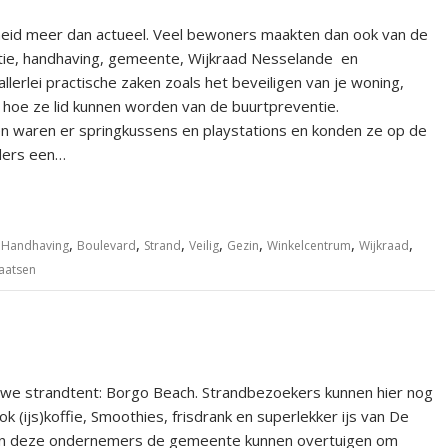
heid meer dan actueel. Veel bewoners maakten dan ook van de
itie, handhaving, gemeente, Wijkraad Nesselande en
lerlei practische zaken zoals het beveiligen van je woning,
hoe ze lid kunnen worden van de buurtpreventie.
n waren er springkussens en playstations en konden ze op de
uders een…
,
,
,
,
,
,
,
,
Handhaving
Boulevard
Strand
Veilig
Gezin
Winkelcentrum
Wijkraad
laatsen
uwe strandtent: Borgo Beach. Strandbezoekers kunnen hier nog
 (ijs)koffie, Smoothies, frisdrank en superlekker ijs van De
bben deze ondernemers de gemeente kunnen overtuigen om