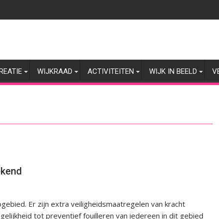
REATIE
WIJKRAAD
ACTIVITEITEN
WIJK IN BEELD
V
ekend
gebied. Er zijn extra veiligheidsmaatregelen van kracht
lijkheid tot preventief fouilleren van iedereen in dit gebied