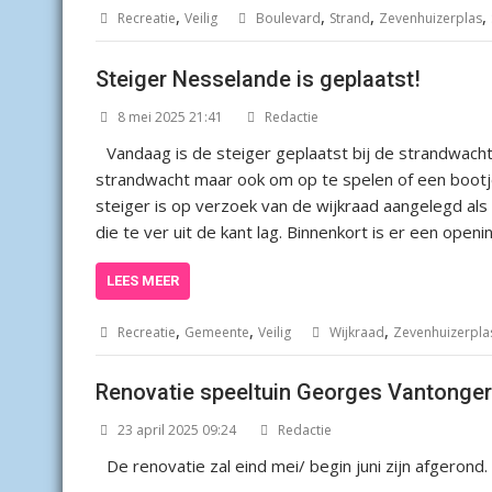
,
,
,
,
Recreatie
Veilig
Boulevard
Strand
Zevenhuizerplas
Steiger Nesselande is geplaatst!
8 mei 2025 21:41
Redactie
Vandaag is de steiger geplaatst bij de strandwach
strandwacht maar ook om op te spelen of een bootj
steiger is op verzoek van de wijkraad aangelegd als
die te ver uit de kant lag. Binnenkort is er een open
LEES MEER
,
,
,
Recreatie
Gemeente
Veilig
Wijkraad
Zevenhuizerpla
Renovatie speeltuin Georges Vantongerl
23 april 2025 09:24
Redactie
De renovatie zal eind mei/ begin juni zijn afgerond.