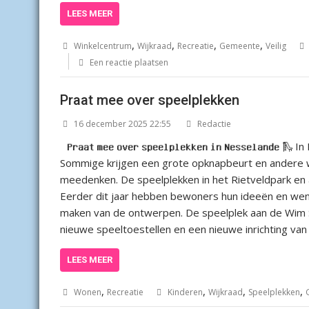
LEES MEER
,
,
,
,
Winkelcentrum
Wijkraad
Recreatie
Gemeente
Veilig
Een reactie plaatsen
Praat mee over speelplekken
16 december 2025 22:55
Redactie
𝐏𝐫𝐚𝐚𝐭 𝐦𝐞𝐞 𝐨𝐯𝐞𝐫 𝐬𝐩𝐞𝐞𝐥𝐩𝐥𝐞𝐤𝐤𝐞𝐧 𝐢𝐧 𝐍𝐞𝐬
Sommige krijgen een grote opknapbeurt en andere w
meedenken. De speelplekken in het Rietveldpark en 
Eerder dit jaar hebben bewoners hun ideeën en wen
maken van de ontwerpen. De speelplek aan de Wim 
nieuwe speeltoestellen en een nieuwe inrichting van
LEES MEER
,
,
,
,
Wonen
Recreatie
Kinderen
Wijkraad
Speelplekken