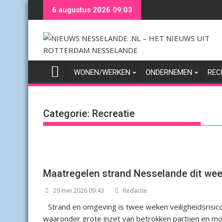
Ga
6 augustus 2026 09:03
naar
de
inhoud
WONEN/WERKEN
ONDERNEMEN
REC
Categorie:
Recreatie
Maatregelen strand Nesselande dit we
29 mei 2026 09:43
Redactie
Strand en omgeving is twee weken veiligheidsrisico
waaronder grote inzet van betrokken partijen en moge