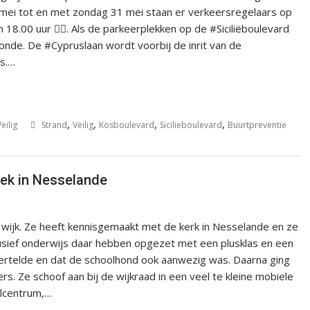
 mei tot en met zondag 31 mei staan er verkeersregelaars op
 Tussen 11.00 en 18.00 uur 👷‍♀️. Als de parkeerplekken op de #Siciliëboulevard
otonde. De #Cypruslaan wordt voorbij de inrit van de
s.…
,
,
,
,
eilig
Strand
Veilig
Kosboulevard
Sicilieboulevard
Buurtpreventie
ek in Nesselande
ijk. Ze heeft kennisgemaakt met de kerk in Nesselande en ze
lusief onderwijs daar hebben opgezet met een plusklas en een
 vertelde en dat de schoolhond ook aanwezig was. Daarna ging
. Ze schoof aan bij de wijkraad in een veel te kleine mobiele
elcentrum,…