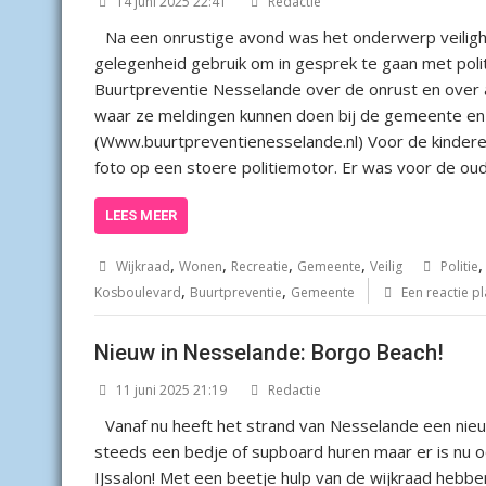
14 juni 2025 22:41
Redactie
Na een onrustige avond was het onderwerp veilig
gelegenheid gebruik om in gesprek te gaan met pol
Buurtpreventie Nesselande over de onrust en over al
waar ze meldingen kunnen doen bij de gemeente en 
(Www.buurtpreventienesselande.nl) Voor de kindere
foto op een stoere politiemotor. Er was voor de o
LEES MEER
,
,
,
,
Wijkraad
Wonen
Recreatie
Gemeente
Veilig
Politie
,
,
Kosboulevard
Buurtpreventie
Gemeente
Een reactie p
Nieuw in Nesselande: Borgo Beach!
11 juni 2025 21:19
Redactie
Vanaf nu heeft het strand van Nesselande een nie
steeds een bedje of supboard huren maar er is nu ook
IJssalon! Met een beetje hulp van de wijkraad he