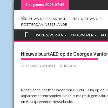
Ga
8 augustus 2026 07:48
naar
de
inhoud
WONEN/WERKEN
ONDERNEMEN
REC
Nieuwe buurtAED op de Georges Vanto
14 januari 2024 18:54
Redactie
Nesselande heeft er weer een BuurtAED bij op de 
appartementencomplex. Deze is mogelijk gemaakt d
en Buurtpreventie Nesselande.