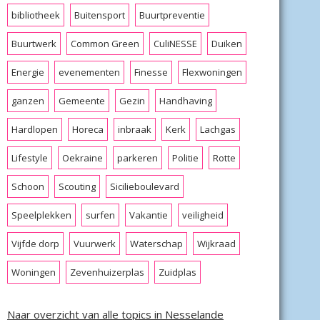
bibliotheek
Buitensport
Buurtpreventie
Buurtwerk
Common Green
CuliNESSE
Duiken
Energie
evenementen
Finesse
Flexwoningen
ganzen
Gemeente
Gezin
Handhaving
Hardlopen
Horeca
inbraak
Kerk
Lachgas
Lifestyle
Oekraine
parkeren
Politie
Rotte
Schoon
Scouting
Sicilieboulevard
Speelplekken
surfen
Vakantie
veiligheid
Vijfde dorp
Vuurwerk
Waterschap
Wijkraad
Woningen
Zevenhuizerplas
Zuidplas
Naar overzicht van alle topics in Nesselande