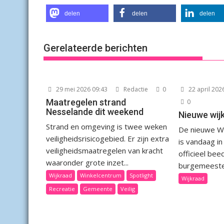
delen
delen
delen
Gerelateerde berichten
29 mei 2026 09:43
Redactie
0
22 april 202
Maatregelen strand
0
Nesselande dit weekend
Nieuwe wij
Strand en omgeving is twee weken
De nieuwe W
veiligheidsrisicogebied. Er zijn extra
is vandaag i
veiligheidsmaatregelen van kracht
officieel bee
waaronder grote inzet...
burgemeester
Wijkraad
Winkelcentrum
Spotlight
Wijkraad
Recreatie
Gemeente
Veilig