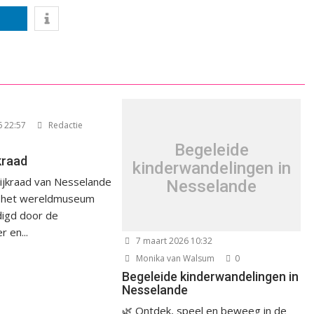
6 22:57
Redactie
Begeleide
kraad
kinderwandelingen in
ijkraad van Nesselande
Nesselande
n het wereldmuseum
digd door de
 en...
7 maart 2026 10:32
Monika van Walsum
0
Begeleide kinderwandelingen in
Nesselande
🌿 Ontdek, speel en beweeg in de