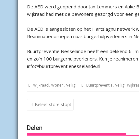
De AED werd geopend door Jan Lemmers en Auke Ber
wijkraad had met de bewoners gezorgd voor een gez
De AED is aangesloten op het Hartslagnu netwerk w
Reanimatieoproepen naar burgerhulpverleners in N
Buurtpreventie Nesselande heeft een dekkend 6- mi
en zo’n 100 burgerhulpverleners. Kun je reanimeren m
info@buurtpreventienesselande.nl
,
,
,
,
Wijkraad
Wonen
Veilig
Buurtpreventie
Veilig
Wijkra
Bericht
Beleef store stopt
navigatie
Delen