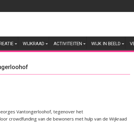
REATIE
WIJKRAAD
ACTIVITEITEN
WIJK IN BEELD
V
ngerloohof
Georges Vantongerloohof, tegenover het
oor crowdfunding van de bewoners met hulp van de Wijkraad