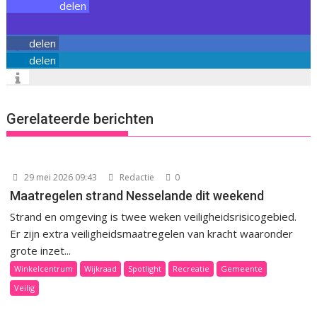
delen
delen
delen
Gerelateerde berichten
29 mei 2026 09:43
Redactie
0
Maatregelen strand Nesselande dit weekend
Strand en omgeving is twee weken veiligheidsrisicogebied.
Er zijn extra veiligheidsmaatregelen van kracht waaronder
grote inzet...
Winkelcentrum
Wijkraad
Spotlight
Recreatie
Gemeente
Veilig