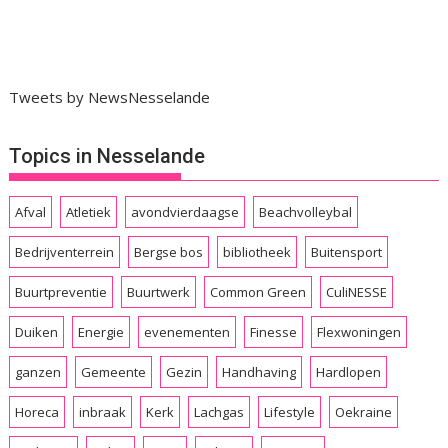
Tweets by NewsNesselande
Topics in Nesselande
Afval
Atletiek
avondvierdaagse
Beachvolleybal
Bedrijventerrein
Bergse bos
bibliotheek
Buitensport
Buurtpreventie
Buurtwerk
Common Green
CuliNESSE
Duiken
Energie
evenementen
Finesse
Flexwoningen
ganzen
Gemeente
Gezin
Handhaving
Hardlopen
Horeca
inbraak
Kerk
Lachgas
Lifestyle
Oekraine