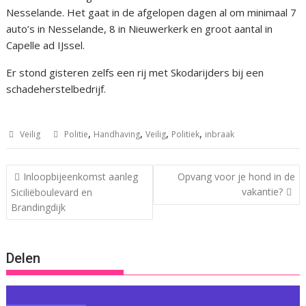
Nesselande. Het gaat in de afgelopen dagen al om minimaal 7
auto’s in Nesselande, 8 in Nieuwerkerk en groot aantal in
Capelle ad IJssel.
Er stond gisteren zelfs een rij met Skodarijders bij een
schadeherstelbedrijf.
,
,
,
,
Veilig
Politie
Handhaving
Veilig
Politiek
inbraak
Bericht
Inloopbijeenkomst aanleg
Opvang voor je hond in de
navigatie
vakantie?
Siciliëboulevard en
Brandingdijk
Delen