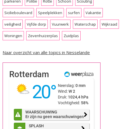
parkeren
Politie
Rotte
Schoon
Scouting
Sicilieboulevard
Speelplekken
surfen
Vakantie
veiligheid
Vijfde dorp
Vuurwerk
Waterschap
Wijkraad
Woningen
Zevenhuizerplas
Zuidplas
Naar overzicht van alle topics in Nesselande