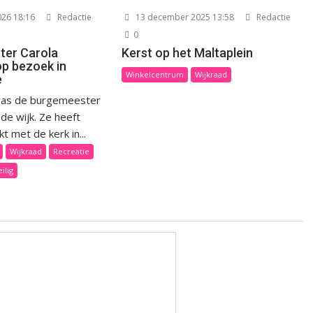
026 18:16
Redactie
13 december 2025 13:58
Redactie
0
ter Carola
Kerst op het Maltaplein
p bezoek in
Winkelcentrum
Wijkraad
e
as de burgemeester
de wijk. Ze heeft
 met de kerk in...
Wijkraad
Recreatie
ilig