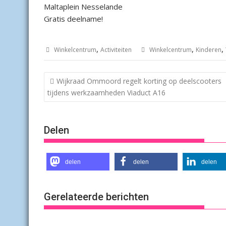
Maltaplein Nesselande
Gratis deelname!
,
,
,
Winkelcentrum
Activiteiten
Winkelcentrum
Kinderen
Bericht
Wijkraad Ommoord regelt korting op deelscooters
navigatie
tijdens werkzaamheden Viaduct A16
Delen
delen
delen
delen
Gerelateerde berichten