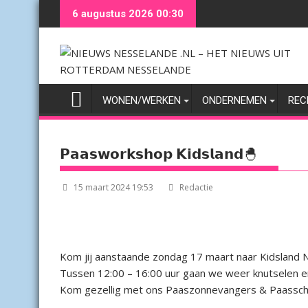
Ga
6 augustus 2026 00:30
naar
de
inhoud
WONEN/WERKEN
ONDERNEMEN
REC
𝗣𝗮𝗮𝘀𝘄𝗼𝗿𝗸𝘀𝗵𝗼𝗽 𝗞𝗶𝗱𝘀𝗹𝗮𝗻𝗱🐣
15 maart 2024 19:53
Redactie
Kom jij aanstaande zondag 17 maart naar Kidsland 
Tussen 12:00 – 16:00 uur gaan we weer knutselen en
Kom gezellig met ons Paaszonnevangers & Paasschi