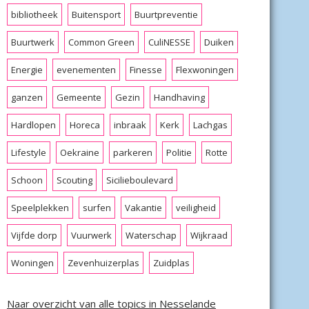
bibliotheek
Buitensport
Buurtpreventie
Buurtwerk
Common Green
CuliNESSE
Duiken
Energie
evenementen
Finesse
Flexwoningen
ganzen
Gemeente
Gezin
Handhaving
Hardlopen
Horeca
inbraak
Kerk
Lachgas
Lifestyle
Oekraine
parkeren
Politie
Rotte
Schoon
Scouting
Sicilieboulevard
Speelplekken
surfen
Vakantie
veiligheid
Vijfde dorp
Vuurwerk
Waterschap
Wijkraad
Woningen
Zevenhuizerplas
Zuidplas
Naar overzicht van alle topics in Nesselande