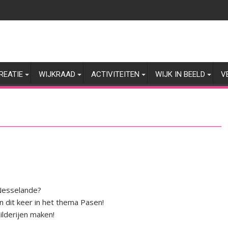
REATIE
WIJKRAAD
ACTIVITEITEN
WIJK IN BEELD
V
Nesselande?
 dit keer in het thema Pasen!
lderijen maken!