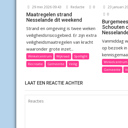
29 mei 2026 09:43
Redactie
0
23 januari 2
Maatregelen strand
0
Nesselande dit weekend
Burgemees
Schouten o
Strand en omgeving is twee weken
Nesseland
veiligheidsrisicogebied. Er zijn extra
Vanmiddag w
veiligheidsmaatregelen van kracht
op bezoek in 
waaronder grote inzet...
kennisgemaakt
Winkelcentrum
Wijkraad
Spotlight
Winkelcentrum
Recreatie
Gemeente
Veilig
Gemeente
Ve
LAAT EEN REACTIE ACHTER