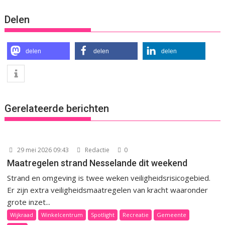
Delen
delen
delen
delen
Gerelateerde berichten
29 mei 2026 09:43
Redactie
0
Maatregelen strand Nesselande dit weekend
Strand en omgeving is twee weken veiligheidsrisicogebied.
Er zijn extra veiligheidsmaatregelen van kracht waaronder
grote inzet...
Wijkraad
Winkelcentrum
Spotlight
Recreatie
Gemeente