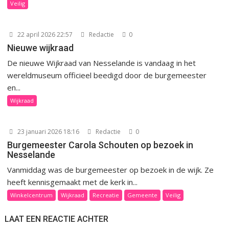
Veilig
22 april 2026 22:57
Redactie
0
Nieuwe wijkraad
De nieuwe Wijkraad van Nesselande is vandaag in het
wereldmuseum officieel beedigd door de burgemeester
en...
Wijkraad
23 januari 2026 18:16
Redactie
0
Burgemeester Carola Schouten op bezoek in
Nesselande
Vanmiddag was de burgemeester op bezoek in de wijk. Ze
heeft kennisgemaakt met de kerk in...
Winkelcentrum
Wijkraad
Recreatie
Gemeente
Veilig
LAAT EEN REACTIE ACHTER