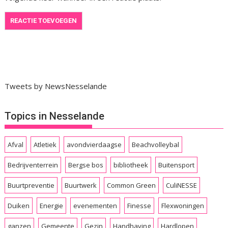
Tweets by NewsNesselande
Topics in Nesselande
Afval
Atletiek
avondvierdaagse
Beachvolleybal
Bedrijventerrein
Bergse bos
bibliotheek
Buitensport
Buurtpreventie
Buurtwerk
Common Green
CuliNESSE
Duiken
Energie
evenementen
Finesse
Flexwoningen
ganzen
Gemeente
Gezin
Handhaving
Hardlopen