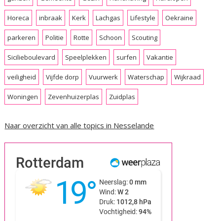
Horeca
inbraak
Kerk
Lachgas
Lifestyle
Oekraine
parkeren
Politie
Rotte
Schoon
Scouting
Sicilieboulevard
Speelplekken
surfen
Vakantie
veiligheid
Vijfde dorp
Vuurwerk
Waterschap
Wijkraad
Woningen
Zevenhuizerplas
Zuidplas
Naar overzicht van alle topics in Nesselande