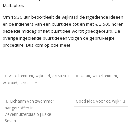
Maltaplein.
Om 15:30 uur beoordeelt de wijkraad de ingediende ideeën
en de indieners van een buurtidee tot en met € 2.500 horen
dezelfde middag of het buurtidee wordt goedgekeurd. De
overige ingediende buurtideeën volgen de gebruikelijke
procedure. Dus kom op doe mee!
,
,
,
,
Winkelcentrum
Wijkraad
Activiteiten
Gezin
Winkelcentrum
,
Wijkraad
Gemeente
Bericht
Lichaam van zwemmer
Goed idee voor de wijk?
navigatie
aangetroffen in
Zevenhuizerplas bij Lake
Seven.