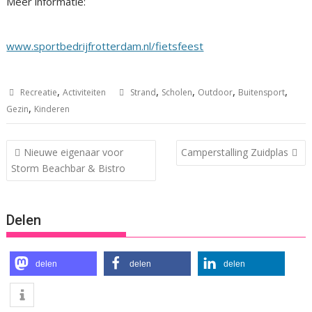
Meer informatie:
www.sportbedrijfrotterdam.nl/fietsfeest
,
,
,
,
,
Recreatie
Activiteiten
Strand
Scholen
Outdoor
Buitensport
,
Gezin
Kinderen
Bericht
Nieuwe eigenaar voor
Camperstalling Zuidplas
navigatie
Storm Beachbar & Bistro
Delen
delen
delen
delen