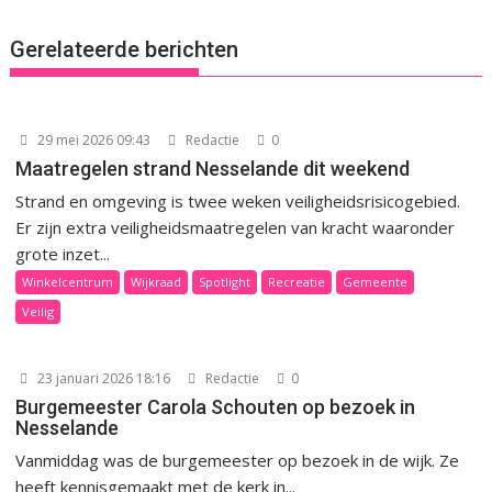
Gerelateerde berichten
29 mei 2026 09:43
Redactie
0
Maatregelen strand Nesselande dit weekend
Strand en omgeving is twee weken veiligheidsrisicogebied.
Er zijn extra veiligheidsmaatregelen van kracht waaronder
grote inzet...
Winkelcentrum
Wijkraad
Spotlight
Recreatie
Gemeente
Veilig
23 januari 2026 18:16
Redactie
0
Burgemeester Carola Schouten op bezoek in
Nesselande
Vanmiddag was de burgemeester op bezoek in de wijk. Ze
heeft kennisgemaakt met de kerk in...