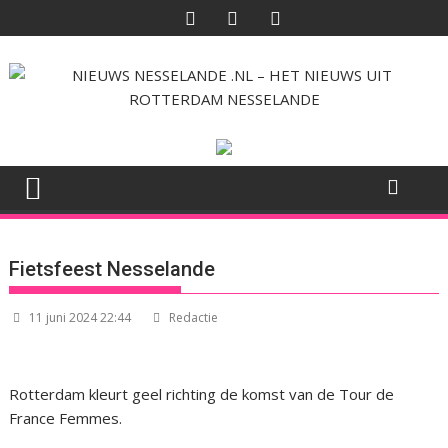
Ga
naar
de
inhoud
Fietsfeest Nesselande
11 juni 2024 22:44
Redactie
Rotterdam kleurt geel richting de komst van de Tour de
France Femmes.