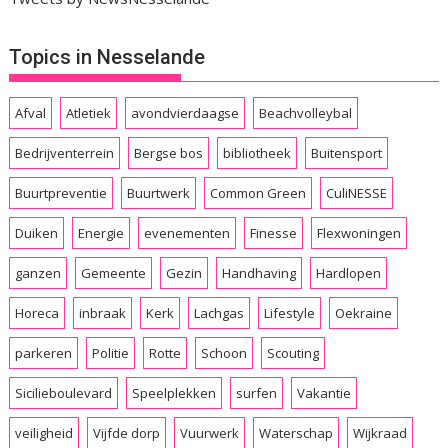
Topics in Nesselande
Afval
Atletiek
avondvierdaagse
Beachvolleybal
Bedrijventerrein
Bergse bos
bibliotheek
Buitensport
Buurtpreventie
Buurtwerk
Common Green
CuliNESSE
Duiken
Energie
evenementen
Finesse
Flexwoningen
ganzen
Gemeente
Gezin
Handhaving
Hardlopen
Horeca
inbraak
Kerk
Lachgas
Lifestyle
Oekraine
parkeren
Politie
Rotte
Schoon
Scouting
Sicilieboulevard
Speelplekken
surfen
Vakantie
veiligheid
Vijfde dorp
Vuurwerk
Waterschap
Wijkraad