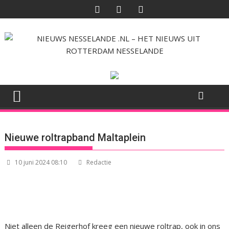
Ga
naar
de
inhoud
Nieuwe roltrapband Maltaplein
10 juni 2024 08:10
Redactie
Niet alleen de Reigerhof kreeg een nieuwe roltrap, ook in ons