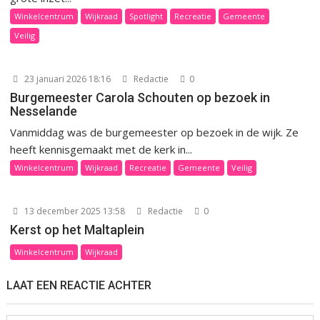
Winkelcentrum
Wijkraad
Spotlight
Recreatie
Gemeente
Veilig
23 januari 2026 18:16
Redactie
0
Burgemeester Carola Schouten op bezoek in
Nesselande
Vanmiddag was de burgemeester op bezoek in de wijk. Ze
heeft kennisgemaakt met de kerk in...
Winkelcentrum
Wijkraad
Recreatie
Gemeente
Veilig
13 december 2025 13:58
Redactie
0
Kerst op het Maltaplein
Winkelcentrum
Wijkraad
LAAT EEN REACTIE ACHTER