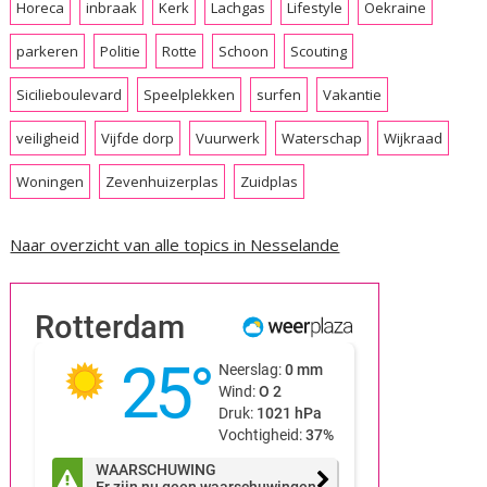
Horeca
inbraak
Kerk
Lachgas
Lifestyle
Oekraine
parkeren
Politie
Rotte
Schoon
Scouting
Sicilieboulevard
Speelplekken
surfen
Vakantie
veiligheid
Vijfde dorp
Vuurwerk
Waterschap
Wijkraad
Woningen
Zevenhuizerplas
Zuidplas
Naar overzicht van alle topics in Nesselande