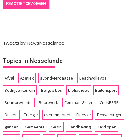
Tweets by NewsNesselande
Topics in Nesselande
Afval
Atletiek
avondvierdaagse
Beachvolleybal
Bedrijventerrein
Bergse bos
bibliotheek
Buitensport
Buurtpreventie
Buurtwerk
Common Green
CuliNESSE
Duiken
Energie
evenementen
Finesse
Flexwoningen
ganzen
Gemeente
Gezin
Handhaving
Hardlopen